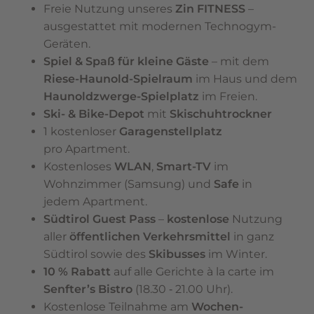
Freie Nutzung unseres
Zin FITNESS
–
ausgestattet mit modernen Technogym-
Geräten.
Spiel & Spaß für kleine Gäste
– mit dem
Riese-Haunold-Spielraum
im Haus und dem
Haunoldzwerge-Spielplatz
im Freien.
Ski- & Bike-Depot
mit
Skischuhtrockner
1 kostenloser
Garagenstellplatz
pro Apartment.
Kostenloses
WLAN
,
Smart-TV
im
Wohnzimmer (Samsung) und
Safe
in
jedem Apartment.
Südtirol Guest Pass
–
kostenlose
Nutzung
aller
öffentlichen Verkehrsmittel
in ganz
Südtirol sowie des
Skibusses
im Winter.
10 % Rabatt
auf alle Gerichte à la carte im
Senfter’s Bistro
(18.30 ‑ 21.00 Uhr).
Kostenlose Teilnahme am
Wochen-