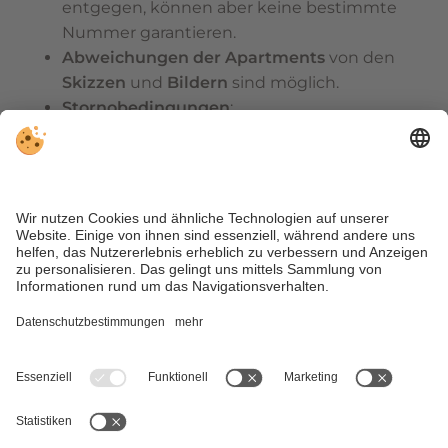
entgegen, können aber keine bestimmte
Nummer garantieren.
Abweichungen der Apartments
von den
Skizzen
und
Bildern
sind möglich.
Stornobedingungen
:
Bis
1 Monat
vor Anreise:
kostenfreie
Stornierung
oder Umbuchung
.
1 Monat bis 7 Tage
vor Anreise:
70 % des
Reisepreises
werden berechnet.
Innerhalb der
letzten 7 Tage
vor Anreise:
90
% des Reisepreises
als Stornogebühr.
Bei
früherer Abreise, verspäteter Anreise
oder No-Show
:
100 % des gebuchten
Arrangements
.
Tipp:
Zu eurer
Sicherheit
empfehlen wir den Abschluss einer
Reiserücktrittsversicherung
.
Zahlungsmethode
Gerne in bar (bis € 4.999,00), EC-Karte, Visa