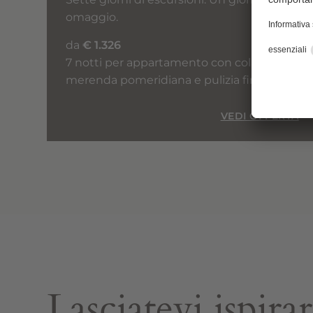
omaggio.
da
€ 1.326
7 notti per appartamento con colazione,
merenda pomeridiana e pulizia finale
VEDI OFFERTA
Lasciatevi ispira