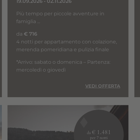
19.09.2026 - 02.11.2026
Più tempo per piccole avventure in
famiglia ...
da
€ 716
4 notti per appartamento con colazione,
merenda pomeridiana e pulizia finale
*Arrivo: sabato o domenica – Partenza:
mercoledì o giovedì
VEDI OFFERTA
€ 1.481
da
per 7 notti