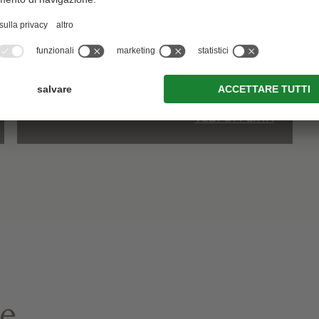
Qualche giorno solo per voi ...
da € 1.481
7 notti nella suite panoramica Gerda o
nella suite Franz con colazione, merenda
pomeridiana e pulizia finale
VEDI OFFERTA
re