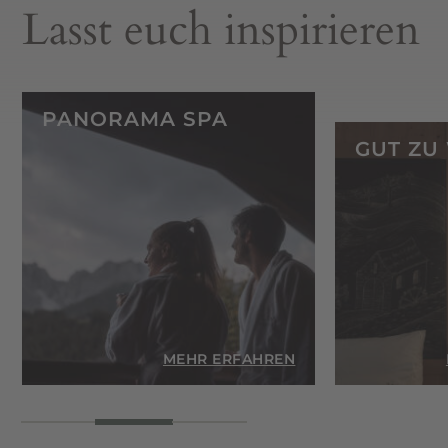
Lasst euch inspirieren
PANORAMA SPA
GUT ZU
EN
MEHR ERFAHREN