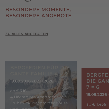
BESONDERE MOMENTE,
BESONDERE ANGEBOTE
ZU ALLEN ANGEBOTEN
BERGFERIEN FÜR DIE
GANZE FAMILIE 4 = 3
BERGFE
DIE GAN
19.09.2026 - 02.11.2026
7 = 6
ab
€ 716
19.09.2026 -
4 Nächte pro Apartment mit
Frühstück, Nachmittagsjause
ab
€ 1.436