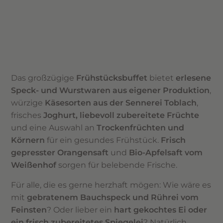
Das großzügige
Frühstücksbuffet
bietet
erlesene
Speck- und Wurstwaren aus eigener Produktion
,
würzige
Käsesorten aus der Sennerei Toblach
,
frisches
Joghurt, liebevoll zubereitete Früchte
und eine Auswahl an
Trockenfrüchten und
Körnern
für ein gesundes Frühstück.
Frisch
gepresster Orangensaft
und
Bio-Apfelsaft vom
Weißenhof
sorgen für belebende Frische.
Für alle, die es gerne herzhaft mögen: Wie wäre es
mit
gebratenem Bauchspeck und Rührei vom
Feinsten
? Oder lieber ein
hart gekochtes Ei oder
ein frisch zubereitetes Spiegelei
? Natürlich