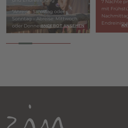
und Endreinigung
7 Nächte p
mit Frühst
*Anreise: Samstag oder
Nachmittag
Sonntag – Abreise: Mittwoch
Endreinig
AN
EN
oder Donnerstag
ANGEBOT ANSEHEN
g