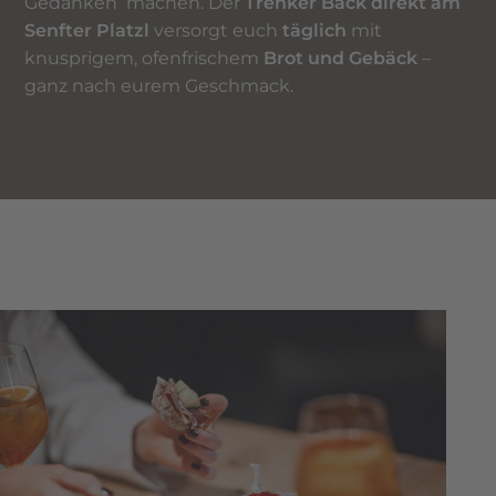
Gedanken machen. Der
Trenker Bäck direkt am
Senfter Platzl
versorgt euch
täglich
mit
knusprigem, ofenfrischem
Brot und
Gebäck
–
ganz nach eurem Geschmack.