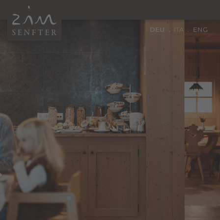
DEU
ITA
ENG