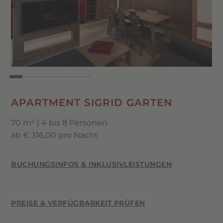
Voll ausgestattete Küchenzeile mit
Spülmaschine, Kühlschrank mit Gefrierfach
& Kombiofen
Illy-Kaffeemaschine (Kapseln) & Mokka-
Kanne
Kaffeetisch aus Fichtenholz, Garderobe mit
Wandschrank & Sitzbank
APARTMENT SIGRID GARTEN
Flat-TV im Wohnzimmer (Samsung) &
70 m² | 4 bis 8 Personen
Telefon
ab € 316,00 pro Nacht
Safe & kostenloses WLAN
BUCHUNGSINFOS & INKLUSIVLEISTUNGEN
PREISE & VERFÜGBARKEIT PRÜFEN