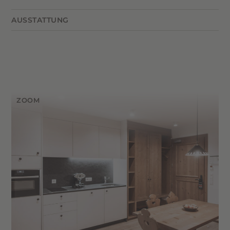
Hier genießt ihr Weite und Komfort: Das Helmut
AUSSTATTUNG
Superior bietet einen großzügigen Wohnraum
mit
Tiroler Essecke
, gemütlicher
Wohnraum mit Tiroler Essecke,
Einzelschlafcouch
und einem traditionellen
Einzelschlafcouch & Bauernofen
Bauernofen mit Ofenbank
.
Das Highlight?
Die
40 m² große,
möblierte
Sonnenterrasse
mit
Zwei separate Schlafzimmer – eines mit
beeindruckendem Panoramablick auf die
Doppelbett, eines mit Tiroler Stockbett
Dolomiten – perfekt für entspannte Stunden an
Möblierte Sonnenterrasse (40 m²) mit
der frischen Bergluft.
Panoramablick
Zwei Badezimmer – eines mit Dusche, eines
mit Badewanne, WC & Bidet
Klimaanlage in Wohn- und Schlafbereichen
Voll ausgestattete Küchenzeile mit
Spülmaschine, Kühlschrank mit Gefrierfach
& Kombiofen