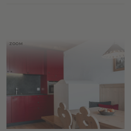
Tage in den Dolomiten. Der
großzügige
Wohnraum
mit
Tiroler Essecke
, traditionellem
Wohnraum mit Tiroler Essecke,
Bauernofen
samt Ofenbank
und gemütlicher
Einzelschlafcouch & Bauernofen
Einzelschlafcouch
sorgt für eine wohlige
Atmosphäre. Vom
Balkon
genießt ihr entspannte
Zwei separate Schlafzimmer – eines mit
Momente an der frischen Bergluft.
Doppelbett, eines mit Tiroler Stockbett
Balkon
Zwei Badezimmer – eines mit Dusche, eines
mit Badewanne, WC & Bidet
Voll ausgestattete Küchenzeile mit
Spülmaschine, Kühlschrank mit Gefrierfach
& Kombiofen
Illy-Kaffeemaschine (Kapseln) & Mokka-
Kanne
Flat-TV im Wohnzimmer (Samsung)