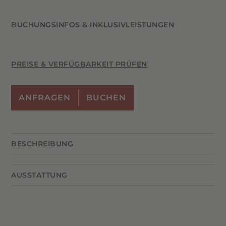
BUCHUNGSINFOS & INKLUSIVLEISTUNGEN
PREISE & VERFÜGBARKEIT PRÜFEN
ANFRAGEN
BUCHEN
BESCHREIBUNG
Das Sigrid Superior bietet viel Platz für Erholung
AUSSTATTUNG
und gemeinsame Momente.
Zwei separate
Schlafzimmer
sorgen für Privatsphäre, während
Wohnraum mit Tiroler Essecke, Bauernofen
der Wohnraum mit
Tiroler Essecke
und
samt Ofenbank und kuscheliger
traditionellem
Bauernofen
eine gemütliche