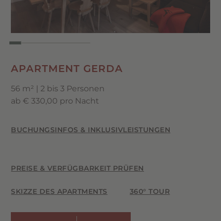
Kanne
Bad mit großzügiger Dusche mit
Regenduschkopf
WC & Bidet
APARTMENT GERDA
Flat-TV im Wohnzimmer (Samsung)
56 m² | 2 bis 3 Personen
Safe & kostenloses WLAN
ab € 330,00 pro Nacht
BUCHUNGSINFOS & INKLUSIVLEISTUNGEN
PREISE & VERFÜGBARKEIT PRÜFEN
SKIZZE DES APARTMENTS
360° TOUR