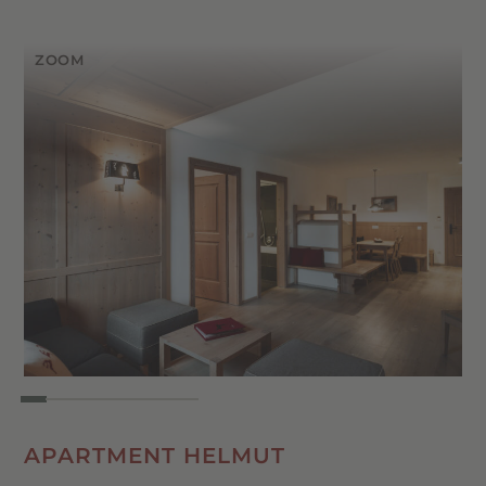
Schlafcouch
Atmosphäre schafft. Die
großzügige
Sonnenterrasse
ist zum ruhigen Innenhof
Zwei separate Schlafzimmer, davon eines
ausgerichtet – perfekt, um in entspannter
mit Doppelbett und eines mit Tiroler
Umgebung die Seele baumeln zu lassen.
Stockbett
Das großzügige Bad sorgt für zusätzlichen
Große Sonnenterrasse mit Panoramablick
Komfort.
(40 m²)
Zwei Badezimmer – eines mit Dusche, eines
mit Badewanne, WC & Bidet
Klimaanlage in den Wohn- und
Schlafbereichen
Voll ausgestattete Küchenzeile mit
Spülmaschine, Kühlschrank mit Gefrierfach
& Kombiofen
APARTMENT HELMUT
Illy-Kaffeemaschine (Kapseln) & Mokka-
Kanne