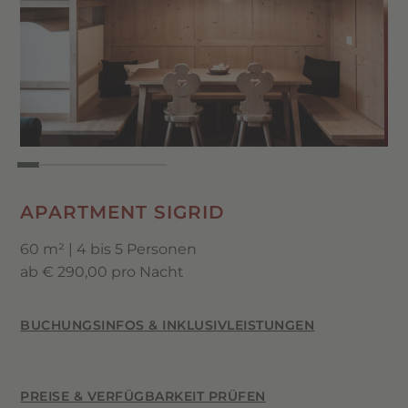
ein separates
Tages-WC
mit Bidet.
Badezimmer mit Dusche, WC & Bidet
Separates Tages-WC mit Bidet
Voll ausgestattete Küchenzeile mit
Spülmaschine, Kühlschrank mit Gefrierfach
& Kombiofen
Illy-Kaffeemaschine (Kapseln) & Mokka-
Kanne
APARTMENT SIGRID
Flat-TV im Wohnzimmer (Samsung)
60 m² | 4 bis 5 Personen
ab € 290,00 pro Nacht
BUCHUNGSINFOS & INKLUSIVLEISTUNGEN
PREISE & VERFÜGBARKEIT PRÜFEN