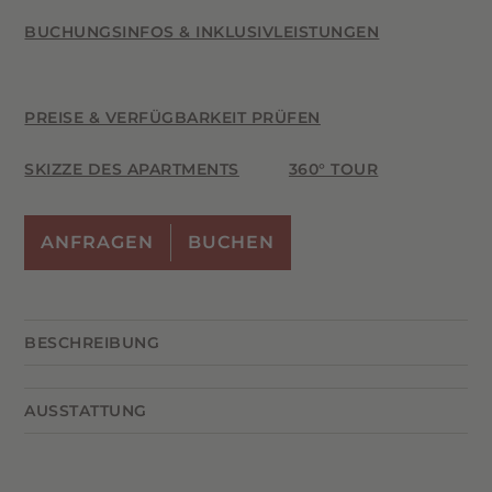
BUCHUNGSINFOS & INKLUSIVLEISTUNGEN
PREISE & VERFÜGBARKEIT PRÜFEN
SKIZZE DES APARTMENTS
360° TOUR
ANFRAGEN
BUCHEN
BESCHREIBUNG
Ein gemütlicher Rückzugsort mit Charme: Der
AUSSTATTUNG
Wohnraum mit romantischem
Himmelbett
,
komfortabler
Einzelschlafcouch
, Tiroler Essecke
Wohnraum mit Himmelbett &
und
Bauernofen
schafft eine behagliche