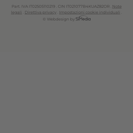
Part. IVA IT02505110219 . CIN IT021077B4KUAZ82OR .
Note
legali
.
Direttiva privacy
.
Impostazioni cookie individuali
.
© Webdesign by